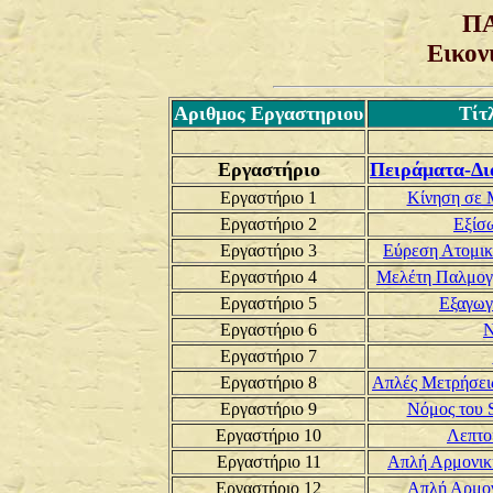
Π
Εικον
Αριθμος Εργαστηριου
Τίτ
Εργαστήριο
Πειράματα-Δι
Εργαστήριο 1
Κίνηση σε 
Εργαστήριο 2
Εξίσ
Εργαστήριο 3
Εύρεση Ατομικ
Εργαστήριο 4
Μελέτη Παλμογρ
Εργαστήριο 5
Εξαγωγ
Εργαστήριο 6
Ν
Εργαστήριο 7
Εργαστήριο 8
Απλές Μετρήσεις
Εργαστήριο 9
Νόμος του S
Εργαστήριο 10
Λεπτο
Εργαστήριο 11
Απλή Αρμονικ
Εργαστήριο 12
Απλή Αρμον